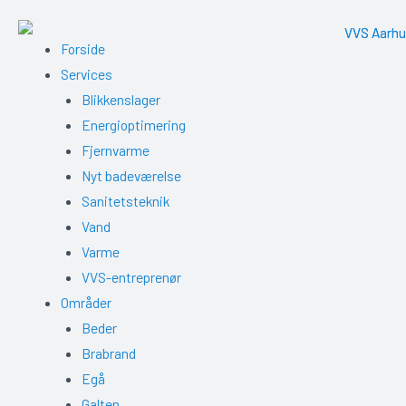
Gå
til
Me
Forside
indholdet
Services
Blikkenslager
Energioptimering
Fjernvarme
Nyt badeværelse
Sanitetsteknik
Vand
Varme
VVS-entreprenør
Områder
Beder
Brabrand
Egå
Galten