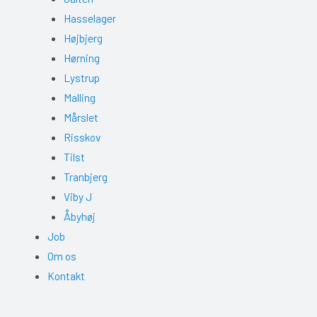
Hasselager
Højbjerg
Hørning
Lystrup
Malling
Mårslet
Risskov
Tilst
Tranbjerg
Viby J
Åbyhøj
Job
Om os
Kontakt