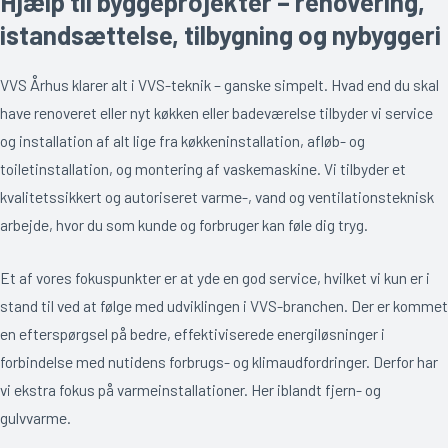
Hjælp til byggeprojekter – renovering,
istandsættelse, tilbygning og nybyggeri
VVS Århus klarer alt i VVS-teknik – ganske simpelt. Hvad end du skal
have renoveret eller nyt køkken eller badeværelse tilbyder vi service
og installation af alt lige fra køkkeninstallation, afløb- og
toiletinstallation, og montering af vaskemaskine. Vi tilbyder et
kvalitetssikkert og autoriseret varme-, vand og ventilationsteknisk
arbejde, hvor du som kunde og forbruger kan føle dig tryg.
Et af vores fokuspunkter er at yde en god service, hvilket vi kun er i
stand til ved at følge med udviklingen i VVS-branchen. Der er kommet
en efterspørgsel på bedre, effektiviserede energiløsninger i
forbindelse med nutidens forbrugs- og klimaudfordringer. Derfor har
vi ekstra fokus på varmeinstallationer. Her iblandt fjern- og
gulvvarme.