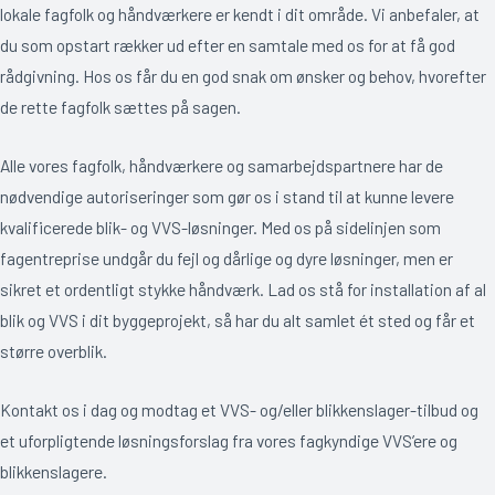
lokale fagfolk og håndværkere er kendt i dit område. Vi anbefaler, at
du som opstart rækker ud efter en samtale med os for at få god
rådgivning. Hos os får du en god snak om ønsker og behov, hvorefter
de rette fagfolk sættes på sagen.
Alle vores fagfolk, håndværkere og samarbejdspartnere har de
nødvendige autoriseringer som gør os i stand til at kunne levere
kvalificerede blik- og VVS-løsninger. Med os på sidelinjen som
fagentreprise undgår du fejl og dårlige og dyre løsninger, men er
sikret et ordentligt stykke håndværk. Lad os stå for installation af al
blik og VVS i dit byggeprojekt, så har du alt samlet ét sted og får et
større overblik.
Kontakt os i dag og modtag et VVS- og/eller blikkenslager-tilbud og
et uforpligtende løsningsforslag fra vores fagkyndige VVS’ere og
blikkenslagere.