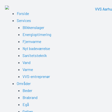
Gå
til
Me
Forside
indholdet
Services
Blikkenslager
Energioptimering
Fjernvarme
Nyt badeværelse
Sanitetsteknik
Vand
Varme
VVS-entreprenør
Områder
Beder
Brabrand
Egå
Galten