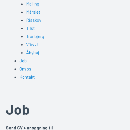
Malling
Mårslet
Risskov
Tilst
Tranbjerg
Viby J
Åbyhøj
Job
Om os
Kontakt
Job
Send CV + ansøgning til