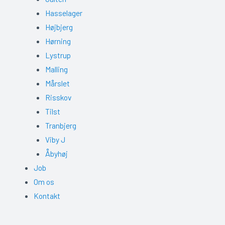
Hasselager
Højbjerg
Hørning
Lystrup
Malling
Mårslet
Risskov
Tilst
Tranbjerg
Viby J
Åbyhøj
Job
Om os
Kontakt